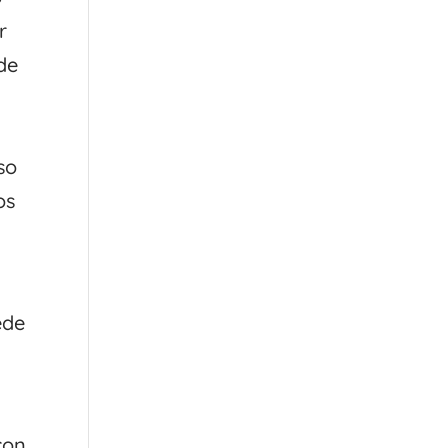
r
de
so
os
ede
con