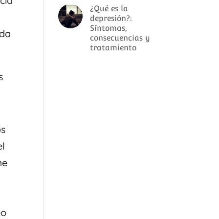
cia
¿Qué es la
depresión?:
Síntomas,
ada
consecuencias y
tratamiento
s
os
el
me
eo