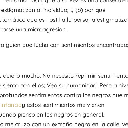
n entorno hostil, que a su vez es una consecuen
 estigmatizan al individuo; y (b) por qué
tomático que es hostil a la persona estigmatiz
erarse una microagresión.
e alguien que lucha con sentimientos encontrado
 quiero mucho. No necesito reprimir sentimient
siento con ellos; Veo su humanidad. Pero a niv
profundos sentimientos contra los negros que 
.
infancia
y estos sentimientos me vienen
ando pienso en los negros en general.
o me cruzo con un extraño negro en la calle, v