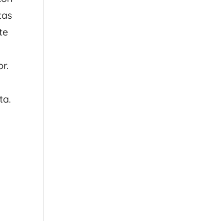
tas
te
r.
ta.