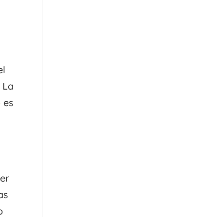
el
. La
o
es
ier
as
o