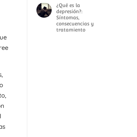
¿Qué es la
depresión?:
Síntomas,
consecuencias y
tratamiento
que
cree
s,
co
to,
ón
l
as