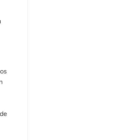
a
los
n
 de