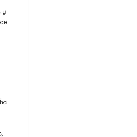
s y
 de
sha
,