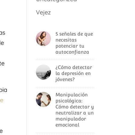
Vejez
as
5 señales de que
necesitas
de
potenciar tu
autoconfianza
te
¿Cómo detectar
la depresión en
jóvenes?
pia
Manipulación
te
psicológica:
Cómo detectar y
neutralizar a un
manipulador
emocional
ue