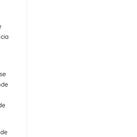
e
cia
 se
nde
de
 de