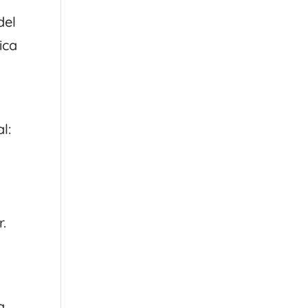
del
ica
l:
.
a