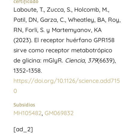
certificado
Laboute, T., Zucca, S., Holcomb, M.,
Patil, DN, Garza, C., Wheatley, BA, Roy,
RN, Forli, S. y Martemyanov, KA
(2023). El receptor huérfano GPR158
sirve como receptor metabotrópico
de glicina: mGlyR.
Ciencia
,
379
(6639),
1352–1358.
https://doi.org/10.1126/science.add715
0
Subsidios
MH105482
,
GM069832
[ad_2]