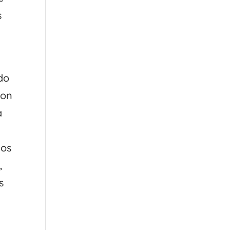
s
do
con
a
mos
,
s