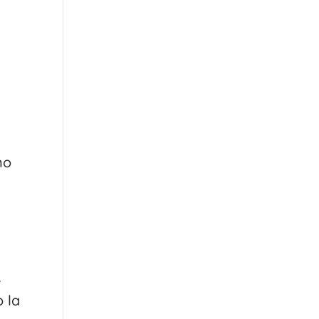
no
,
 la