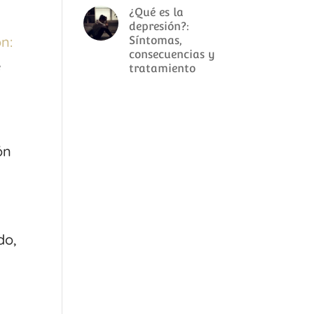
¿Qué es la
depresión?:
n:
Síntomas,
consecuencias y
e
tratamiento
ón
do,
l