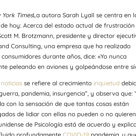
 York Times
La autora Sarah Lyall se centra en l
 de hoy: Acerca del estado actual de frustración
Scott M. Brotzmann, presidente y director ejecut
nd Consulting, una empresa que ha realizado
os consumidores durante años, dice: «Yo nunca
te peleando en aviones y golpeándose entre sí»
noticias
se refiere al crecimiento
inquietud
debi
 guerra, pandemia, insurgencia”, y observa que: 
a con la sensación de que tantas cosas están
gados de lidiar con ellas no pueden o no quiere
unidense de Psicología está de acuerdo y explic
nfluido profundamente
COVID-19
pandemia, y qu