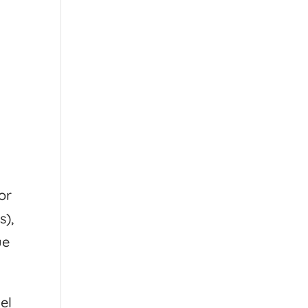
or
s),
ue
el