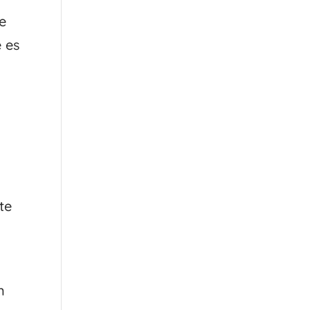
de
 es
te
n