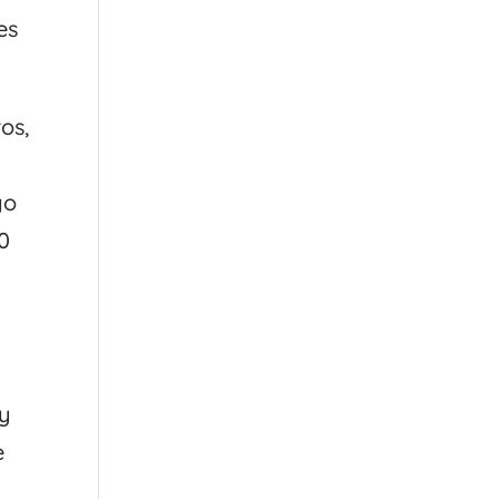
es
os,
go
50
 y
e