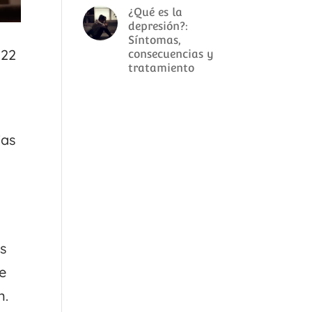
¿Qué es la
depresión?:
Síntomas,
 22
consecuencias y
tratamiento
l
ias
s
e
n.