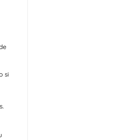
 de
o si
s.
u