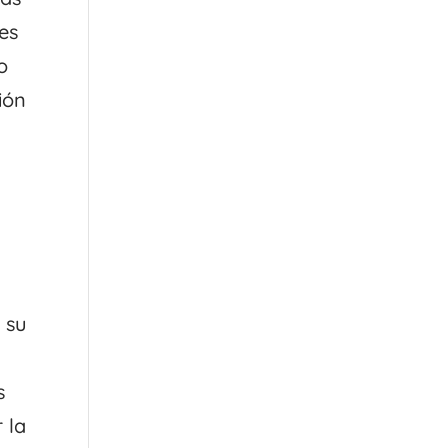
res
o
ión
 su
s
 la