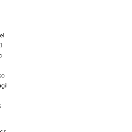
el
l
o
so
ágil
s
ras