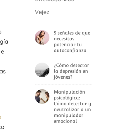
Vejez
o
5 señales de que
necesitas
gía
potenciar tu
ue
autoconfianza
¿Cómo detectar
as
la depresión en
jóvenes?
Manipulación
psicológica:
Cómo detectar y
neutralizar a un
manipulador
o
emocional
to