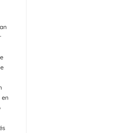
ban
r
ue
de
n
r en
o
és