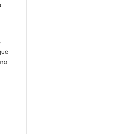
a
s
que
 no