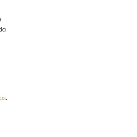
e
da
y
tas
.