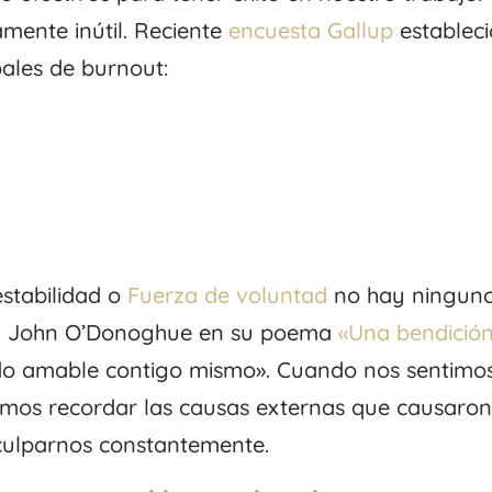
mente inútil. Reciente
encuesta Gallup
estableci
pales de burnout:
estabilidad o
Fuerza de voluntad
no hay ningun
eta John O’Donoghue en su poema
«Una bendició
do amable contigo mismo». Cuando nos sentimo
emos recordar las causas externas que causaro
 culparnos constantemente.