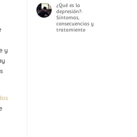
¿Qué es la
depresión?:
Síntomas,
consecuencias y
e
tratamiento
e y
ay
s
dos
e