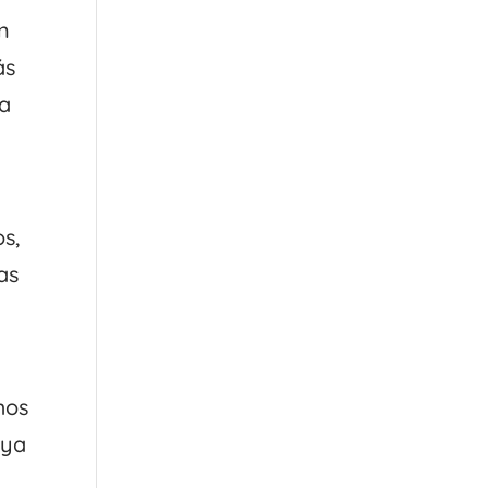
n
ás
va
s,
as
mos
 ya