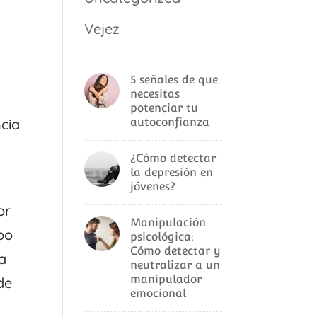
Vejez
5 señales de que
necesitas
potenciar tu
ncia
autoconfianza
¿Cómo detectar
la depresión en
jóvenes?
or
Manipulación
ibo
psicológica:
Cómo detectar y
a
neutralizar a un
manipulador
de
emocional