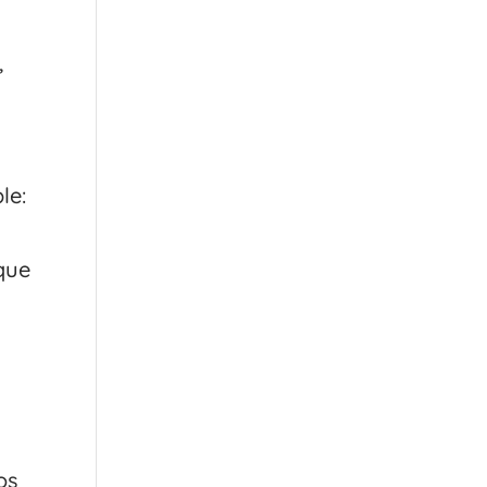
,
le:
que
os