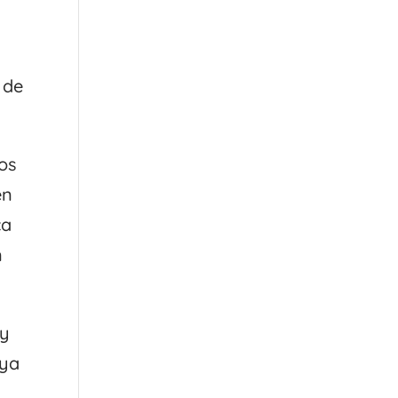
 de
os
en
ca
n
 y
 ya