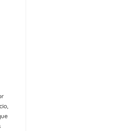
or
cio,
que
s