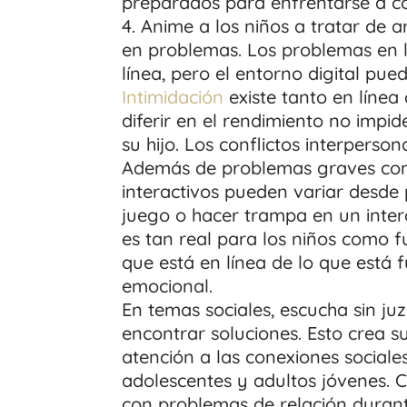
preparados para enfrentarse a con
Anime a los niños a tratar de 
en problemas. Los problemas en l
línea, pero el entorno digital pue
Intimidación
existe tanto en línea
diferir en el rendimiento no impi
su hijo. Los conflictos interperson
Además de problemas graves como 
interactivos pueden variar desd
juego o hacer trampa en un inter
es tan real para los niños como f
que está en línea de lo que está 
emocional.
En temas sociales, escucha sin ju
encontrar soluciones. Esto crea s
atención a las conexiones social
adolescentes y adultos jóvenes. 
con problemas de relación durante