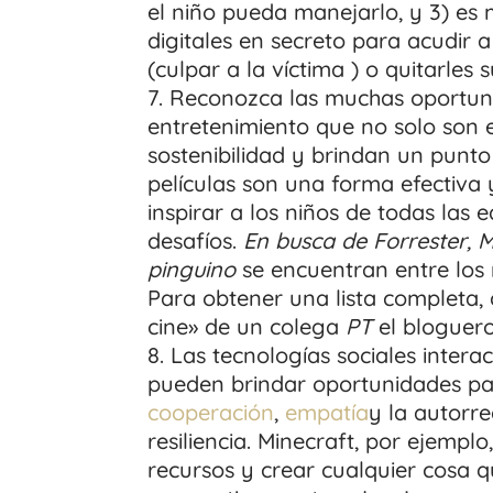
el niño pueda manejarlo, y 3) es
digitales en secreto para acudir 
(culpar a la víctima ) o quitarles s
Reconozca las muchas oportuni
entretenimiento que no solo son 
sostenibilidad y brindan un punto
películas son una forma efectiva 
inspirar a los niños de todas las
desafíos.
En busca de Forrester, M
pinguino
se encuentran entre los 
Para obtener una lista completa, c
cine» de un colega
PT
el bloguer
Las tecnologías sociales intera
pueden brindar oportunidades par
cooperación
,
empatía
y la autorr
resiliencia. Minecraft, por ejempl
recursos y crear cualquier cosa 