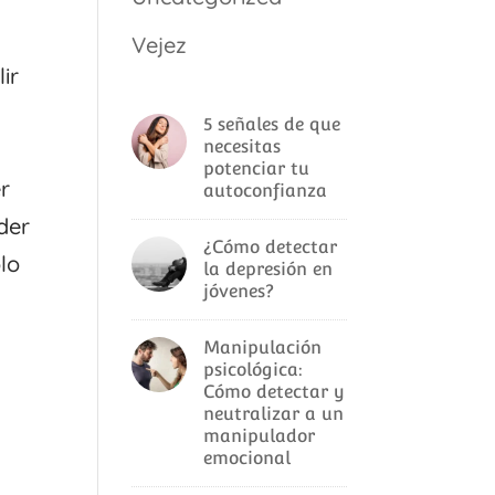
Vejez
ir
5 señales de que
necesitas
potenciar tu
r
autoconfianza
der
¿Cómo detectar
olo
la depresión en
jóvenes?
Manipulación
psicológica:
Cómo detectar y
neutralizar a un
manipulador
emocional