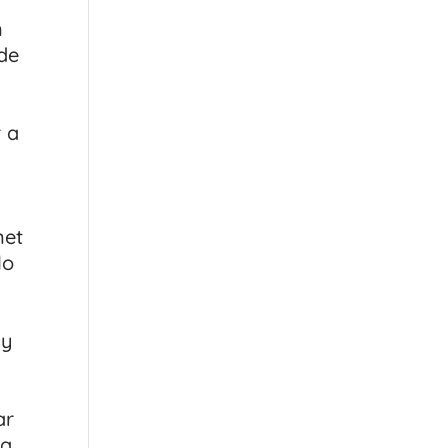
n
 de
r a
net
lo
 y
ar
a.