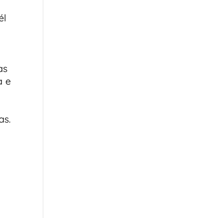
él
as
a e
as.