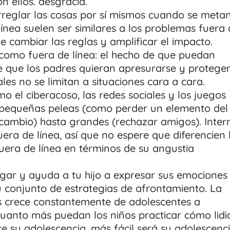
 ellos. desgracia.
arreglar las cosas por sí mismos cuando se meta
ínea suelen ser similares a los problemas fuera
de cambiar las reglas y amplificar el impacto.
 como fuera de línea: el hecho de que puedan
de que los padres quieran apresurarse y protege
ales no se limitan a situaciones cara a cara.
el ciberacoso, las redes sociales y los juegos
e pequeñas peleas (como perder un elemento del
cambio) hasta grandes (rechazar amigos). Inter
uera de línea, así que no espere que diferencien 
fuera de línea en términos de su angustia
zgar y ayuda a tu hijo a expresar sus emociones
u conjunto de estrategias de afrontamiento. La
es crece constantemente de adolescentes a
Cuanto más puedan los niños practicar cómo lidi
 su adolescencia, más fácil será su adolescenci