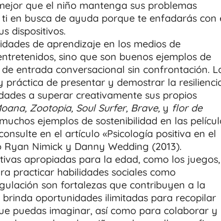
 mejor que el niño mantenga sus problemas
a ti en busca de ayuda porque te enfadarás con 
us dispositivos.
dades de aprendizaje en los medios de
entretenidos, sino que son buenos ejemplos de
 de entrada conversacional sin confrontación. L
y práctica de presentar y demostrar la resilienci
 edades a superar creativamente sus propios
oana, Zootopia, Soul Surfer, Brave,
y
flor de
muchos ejemplos de sostenibilidad en las películ
onsulte en el artículo «Psicología positiva en el
o Ryan Nimick y Danny Wedding (2013).
ctivas apropiadas para la edad, como los juegos,
a practicar habilidades sociales como
egulación son fortalezas que contribuyen a la
o, brinda oportunidades ilimitadas para recopilar
que puedas imaginar, así como para colaborar y