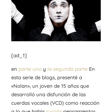
[ad_1]
en
parte uno
y
la segunda parte
En
esta serie de blogs, presenté a
«Nolan», un joven de 15 años que
desarrolló una disfunción de las
cuerdas vocales (VCD) como reacción
a lo que había
suicida
pensamientos