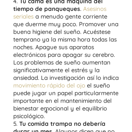
Tu cama es una máquina del
tiempo de panqueques
.
Asesinos
seriales
a menudo gente corriente
que duerme muy poco. Promover una
buena higiene del sueño. Acuéstese
temprano ya la misma hora todas las
noches. Apague sus aparatos
electrónicos para apagar su cerebro.
Los problemas de sueño aumentan
significativamente el estrés y la
ansiedad. La investigación así lo indica
movimiento rápido del ojo
el sueño
puede jugar un papel particularmente
importante en el mantenimiento del
bienestar emocional y el equilibrio
4
psicológico.
Tu comida trampa no debería
durar un mes
. Algunos dicen que no